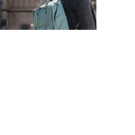
1月28日
イベント
【終了】【個別相談会】beo
イギリス留学フェア 2026
Spring @東京・2026年3月
28日
2026年3月28日(土)に東京・秋葉原UDXで