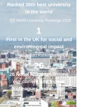
Ranked 35th best university
in the world
QS World University Rankings 2026
1
First in the UK for social and
environmental impact
THE Impact Rankings 2025
26
26 Nobel laureates among
our current and former
colleagues and alumni