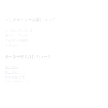
マンチェスター大学について
ランキング・評価
キャンパスと街
学生寮・滞在先
学期日程
学べる分野＆注目のコース
学士課程
修士課程
学部短期留学
進学準備コース
英語コース
留学をお考えの方へ