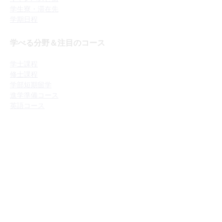
学生寮・滞在先
学期日程
学べる分野＆注目のコース
学士課程
修士課程
学部短期留学
進学準備コース
英語コース
留学をお考えの方へ
出願・申込み方法
英語の入学条件
授業料・奨学金
​留学体験談
日本出願窓口 beo について